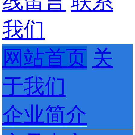
线留言
联系
我们
网站首页
关
于我们
企业简介