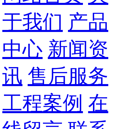
于我们
产品
中心
新闻资
讯
售后服务
工程案例
在