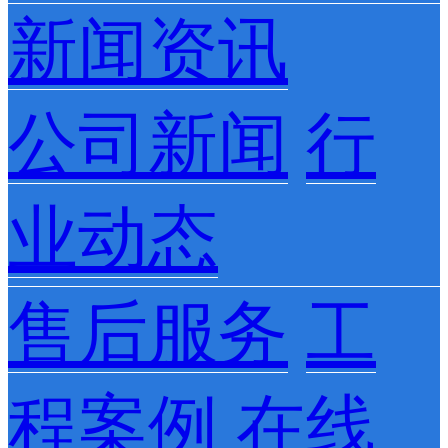
新闻资讯
公司新闻
行
业动态
售后服务
工
程案例
在线