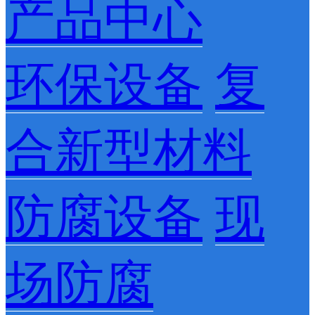
产品中心
环保设备
复
合新型材料
防腐设备
现
场防腐